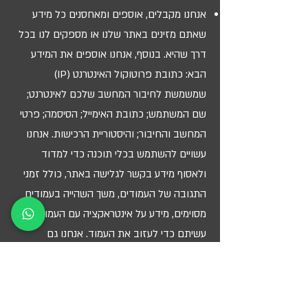
אנחנו מקבלים, אוספים ומאחסנים כל מידע
שאתם מזינים באתר שלנו או מספקים לנו בכל
דרך שהיא. בנוסף, אנחנו אוספים את המידע
הבא: כתובת פרוטוקול האינטרנט (IP)
שמשמשת לחיבור המחשב שלכם לאינטרנט;
שם המשתמש; כתובת האימייל; הסיסמה; פרטי
המחשב והחיבור; והיסטוריית הרכישות. אנחנו
עשויים להשתמש בכלי תוכנה כדי למדוד
ולאסוף מידע בקשר לגלישה באתר, כולל זמני
התגובה של העמודים, משך השהייה בעמודים
מסוימים, מידע על אינטראקציה עם העמוד ומה
עשיתם כדי לעזוב את העמוד. אנחנו גם
אוספים פרטים אישיים מזהים (כולל שם,
כתובת מייל, סיסמה ותקשורת); פרטי תשלום
(כולל פרטי כרטיס אשראי); תגובות;, משוב;