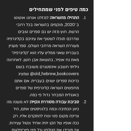
כמה טיפים לפני שמתחילים
התחילו מהשראה: 
למזלנו אנחנו אוטוטו 
ב־2020, מוקפים בהשראה בכל רחבי 
הרשת. חוץ מזה יש גם ספרים טובים 
שדרכם תוכלו לשטוף את עיניכם בקליגרפיה 
מעוררת השראה מרחבי העולם. ספר מעניין 
בעברית שאני ממליץ עליו הוא ״קליגרפיה״ 
מאת נח אופיר, בהוצאת אבן חֹשן. לאחרונה 
גיליתי חשבון אינסטגרם משובח בשם 
old_hebrew_bookcovers@ שמציג 
כריכות ספרים ישנים בעברית. אם אתם 
מחפשים השראה קליגרפית של ספרים 
באנגלית המבחר גדול פי כמה.
סביבת עבודה מסודרת ונקייה: 
לא משנה מה 
כיוון הכתיבה וכמה בלגניסטים אתם, היד 
צריכה מקום פנוי ונוח להתקדם אליו. רק 
ככה אופיו של הקו יהיה אחיד ונטול עצירות. 
אז תורידו את הטלפון וכל מיני פיצ׳יפקעס 