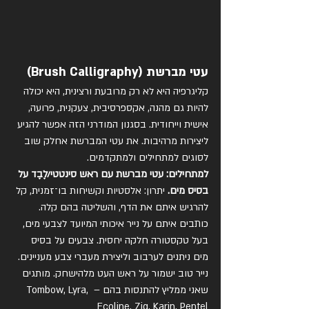
עטי מברשת (Brush Calligraphy)
קליגרפיה היא לא רק מרובעת ורצינית, היא יכולה 
להיות גם מהנה, אקספרסיבית, צעקנית, פרועה, 
אישית וייחודית. בסגנון המודרני הזה אפשר להגיע 
ליצירות מרהיבות. את עטי המברשת אחלק שוב 
לסוגים למתחילים ולמתקדמים.
למתחילים: עטי מברשת עם ראש סינטטי/לֶבֶד על 
בסיס מים. 
יתרון: אלסטיות וקשיחות בו־זמנית, קל 
להרגיש איתם את הדף, והשליטה בהם קלה. 
כותבים איתם על נייר איכותי המיועד לצבעי מים, 
בעל טקסטורה חלקה יחסית. צבעים על בסיס 
מים ניתנים לערבוב וליצירת מעברי צבע מעניינים. 
נייר טוב ישמור על ראש העט מלהישחק. מותגים 
שאני ממליץ להתנסות בהם – Tombow, Lyra, 
Ecoline, Zig, Karin, Pentel