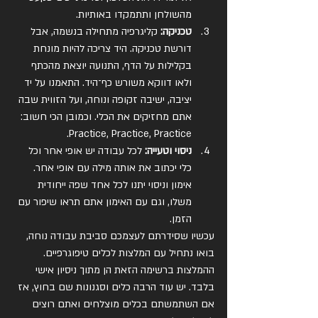
מהשולחן ותתמקדו באותיות.
טכניקה: 
קליגרפיה מתחילה בנשמה, אבל 
דורשת טכניקה. היד צריכה להיות מונחת 
בקלילות על הדף, התנועה יוצאת מהכתף 
ולאו דווקא משורש כף־היד. התאמנו על יד 
יציבה, ישיבה זקופה ונוחה, ועל הזווית שבה 
אתם מחזיקים את הכלי. וכמובן הכי חשוב: 
Practice, Practice, Practice.
ניסוי וטעייה: 
לכל עבודה יש אופי אחר וכל 
כלי יכתוב את אותה מילה עם אופי אחר. 
אימון וניסוי יתנו לכל אחד שפה ייחודית 
משלו, וגם עם האימון אתם תראו שיפור עם 
הזמן.
עכשיו שסידרתם לעצמכם סביבת עבודה נוחה, 
בואו נתחיל עם המלצות לכלים טיפוגרפיים. 
ההמלצות ברשימה הזאת הן מתוך ניסיון אישי 
בלבד. יש עוד הרבה כלים וסגנונות שם בחוץ, אז 
אם השתמשתם בכלים מוצלחים ואתם רוצים 