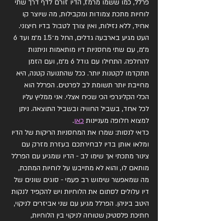
פרלל, כמו ששמו מרמז, הדיו זורם לדף דרך שתי 
לוחיות מתכת צמודות ומקבילות, מה שיוצר קו 
אחיד, ללא נזילות, ואין צורך לטבול בדיו חיצוני. 
העט מגיע בארבעה גדלים, החל מ־1.5 מ״מ ועד 6 
מ״מ, עם שתי מחסניות דיו מותאמות וניתנות 
להחלפה. התחילו עם גודל 6 מ״מ, ועם הזמן 
תתקדמו לקטנות יותר. ככל שהתנועה קטנה, היא 
מחייבת יותר תשומת לב לפרטים. הפרלל הוא 
הכלי הקליגרפי הכי שכיח אצלי. אני ממליץ עליו 
לכל אחד, בשביל החוויה ובשביל התוצאה. ניתן 
למצוא חלופה מעניינות 
כאן
.
כדאי לנסות: שמרו את המחסניות הריקות של הדיו 
ומלאו אותן בדיו לבחירתכם בעזרת מזרק עם 
צינור מתכתי אך שימו לב - הדיו שמגיע עם הפרלל 
מותאם לו, והוא לא מתייבש על לוחיות המתכת, 
מה שמאפשר שימוש רב פעמי - סוגים שונים של 
דיו עלולים לסתום את הלוחיות ויש להקפיד לנקות 
היטב ביניהן. הפרלל מגיע עם שני אביזרים לניקוי, 
חתיכת פלסטיק שטוחה לניקוי בין הלוחיות, 