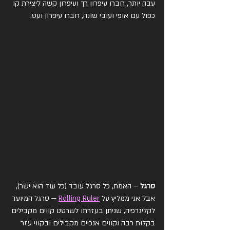
עבה יותר, חברו עיפרון רך ועיפרון קשה ליצירת קו 
כפול עם אופי ועובי שונה, חברו עיפרון ועט.
סרגל 
– האמת, כל סרגל עובד (כל עוד הוא ישר), 
אבל אני ממליץ על 
Rolling Ruler
 — סרגל המיועד 
לקליגרפיה, שניתן בעזרתו לשרטט קווים מקבילים 
בקלות רבה וקווים אנכיים מקבילים ובקווי עזר 