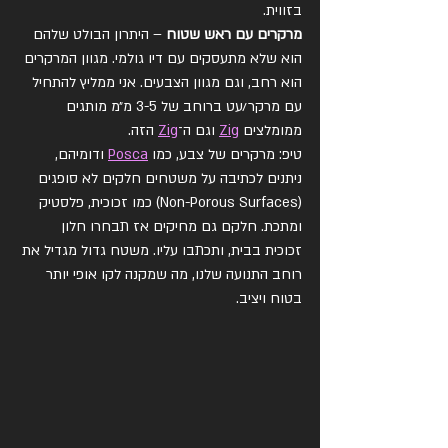
בזווית.
מרקרים עם ראש שטוח
 – היתרון הבולט שלהם 
הוא שלא מתעסקים עם דיו גולמי. מגוון המרקרים 
הוא רחב, וגם מגוון הצבעים. אני ממליץ להתחיל 
עם מרקר/עט ברוחב של 3-5 מ״מ מותגים 
ממומלצים 
Zig
 וגם ה־
Zig
 הזה.
טיפ: מרקרים של צבע, כמו 
Posca
 ודומיהם, 
ניתנים לכתיבה על משטחים חלקים לא סופגים 
(Non-Porous Surfaces) כמו זכוכית, פלסטיק 
ומתכת. חלקם גם מחיקים אז תבחרו חלון 
זכוכית בבית, ותכתבו עליו. משטח גדול מגדיל את 
רוחב התנועה שלנו, מה שמקנה לקו אופי יותר 
בטוח ויציב.