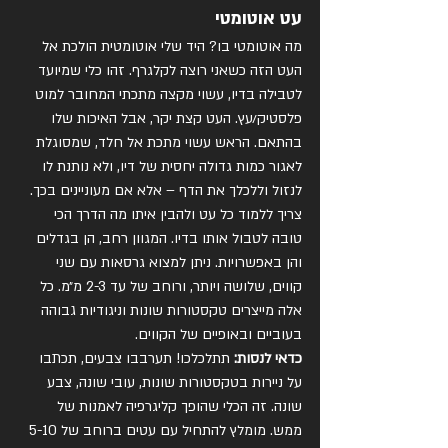
עט אוטומטי
מה אוטומטי בו? היד שלי אוטומטית הולכת אל 
העט הזה כשאני רוצה לקלגרף. זהו כלי שמיועד 
לטבילה בדיו, עשוי מקצה מתכתי המחובר למוט 
פלסטיק/עץ. העט קצת יקר, אבל האיכות שלו 
בהתאם. הראש עשוי מתכת אל חלד, שמסוגלת 
לאגור כמות גדולה יחסית של דיו, ולא נותנת לו 
לנזול וללכלך את הדף – אלא אם מעוניינים בכך. 
צריך ללמוד כל עט ולהבין איתו מה הדרך הכי 
טובה לטבול אותו בדיו. המגוון רחב, הן בגדלים 
והן באפשרויות. ניתן למצוא גרסאות עם שני 
קווים, שלושה ויותר, ורוחב של עד 2-3 מ״מ. כל 
אלה מייצרים טקסטורות שונות וניגודיות גבוהה 
בעוביים ובאופיים של הקווים.
כדאי לנסות:
 תתלכלכו! תערבבו צבעים, תכתבו 
על ניירות בטקסטורות שונות, עובי שונה, צבע 
שונה. זה הכלי שהופך קליגרפיה לאמנות של 
ממש. מומלץ להתחיל עם עטים ברוחב של 5-10 