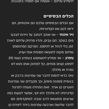
להמליץ עליהם – אשמח אם תספרו בתגובות.
הכלים הבסיסיים
אם הכלים הבסיסיים שלכם הם איכותיים, הם 
ירימו לכם את הקליגרפיה.
נייר איכותי 
– אני אוהב לכתוב על ניירות לצבעי 
מים בעיקר. הם עבים, והדיו מחזיק עליהם לאורך 
זמן בלי לנזול או להיספג. המרקם המחוספס 
שלהם מקנה לתוצאה הסופית אופי ועניין.
עיפרון
 – אני ממליץ להשתמש בעיפרון קשה (H) 
לסימון קווים מנחים, קל למחוק אותו והוא לא 
נמרח או מלכלך.
טיפ: כדאי לנסות לחבר שני עפרונות בדבק או 
בגומייה (תמונה מימין), וכך מקבלים שני עפרונות 
היוצרים קו אחד. זאת התחלה מעולה לתרגול 
קליגרפיה: לא מלכלך ולא יקר, אפשר לטעות כמה 
שרוצים והתוצאה לרוב טובה. למתקדמים: נסו 
לחבר שלושה וארבעה עפרונות ביחד ליצירת קו 